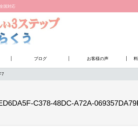
全国対応
ブログ
お客様の声
料
F7
ED6DA5F-C378-48DC-A72A-069357DA79